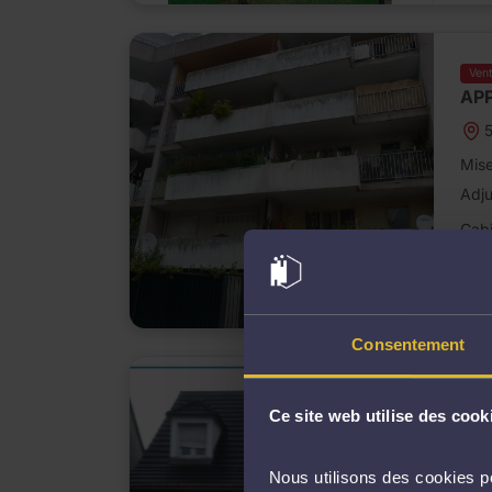
Ven
APP
5
Mise
Adj
Cabi
D
m
Consentement
Ven
Ce site web utilise des cook
Pav
Nous utilisons des cookies po