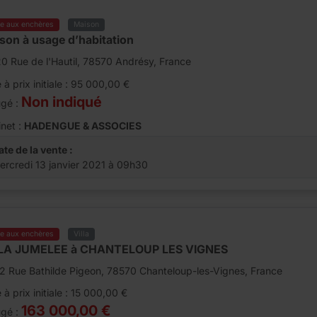
te aux enchères
Maison
son à usage d’habitation
0 Rue de l'Hautil, 78570 Andrésy, France
 à prix initiale : 95 000,00 €
Non indiqué
ugé :
net :
HADENGUE & ASSOCIES
ate de la vente :
ercredi 13 janvier 2021 à 09h30
te aux enchères
Villa
LA JUMELEE à CHANTELOUP LES VIGNES
2 Rue Bathilde Pigeon, 78570 Chanteloup-les-Vignes, France
 à prix initiale : 15 000,00 €
163 000,00 €
ugé :