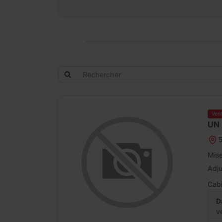
Ven
UN
5
Mise
Adj
Cabi
D
v