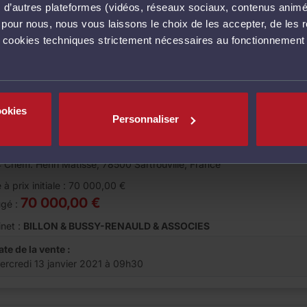
0,00 €
 à prix :
vec d’autres plateformes (vidéos, réseaux sociaux, contenus ani
l pour nous, nous vous laissons le choix de les accepter, de les 
net :
PMH ET ASSOCIES
s cookies techniques strictement nécessaires au fonctionnement 
ate de la vente :
ardi 12 janvier 2021 à 14h00
ookies
Personnaliser
te aux enchères
Appartement
ARTEMENT DE TROIS PIÈCES PRINCIPALES + EMPLACE
 Chem. Henri Matisse, 78500 Sartrouville, France
 à prix initiale : 70 000,00 €
70 000,00 €
ugé :
net :
BILLON & BUSSY-RENAULD & ASSOCIES
ate de la vente :
ercredi 13 janvier 2021 à 09h30