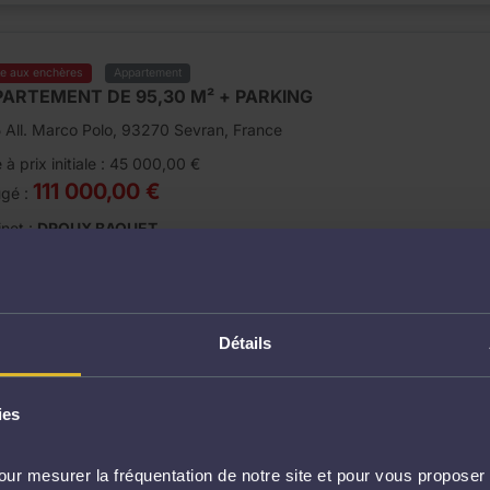
te aux enchères
Appartement
ARTEMENT DE 95,30 M² + PARKING
 All. Marco Polo, 93270 Sevran, France
 à prix initiale : 45 000,00 €
111 000,00 €
ugé :
net :
DROUX BAQUET
ate de la vente :
ardi 12 janvier 2021 à 13h30
Détails
te aux enchères
Maison
ies
illon d'habitation 4 pièces + garage
7 Rue Jean Monnet, 95380 Louvres, France
ur mesurer la fréquentation de notre site et pour vous proposer 