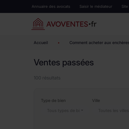
Annuaire des avocats
Saisir le médiateur
Site
Accueil
•
Comment acheter aux enchère
Ventes passées
100 résultats
Type de bien
Ville
Tous types de biens
Toutes les ville