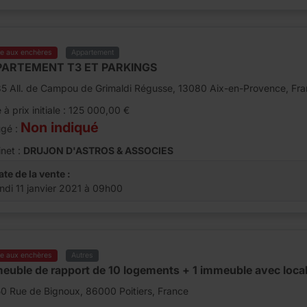
te aux enchères
Appartement
PARTEMENT T3 ET PARKINGS
85 All. de Campou de Grimaldi Régusse, 13080 Aix-en-Provence, Fr
 à prix initiale : 125 000,00 €
Non indiqué
ugé :
net :
DRUJON D'ASTROS & ASSOCIES
ate de la vente :
undi 11 janvier 2021 à 09h00
te aux enchères
Autres
euble de rapport de 10 logements + 1 immeuble avec loca
0 Rue de Bignoux, 86000 Poitiers, France