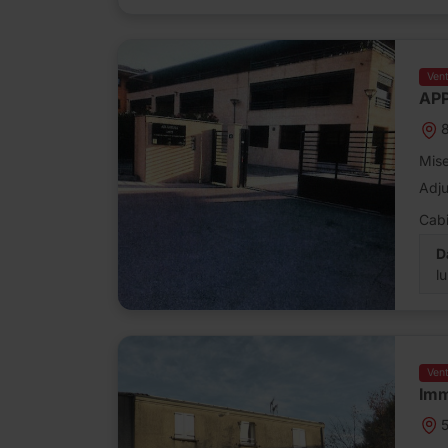
Ven
AP
Mise
Adj
Cabi
D
l
Ven
Imm
5