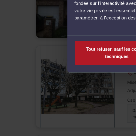
Mise
fondée sur l’interactivité a
votre vie privée est essentie
Cabi
paramétrer, à l’exception de
D
m
Tout refuser, sauf les c
techniques
Ven
APP
4
Mise
Adj
Cabi
D
m