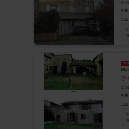
Mise
Adj
Cabi
D
m
Ven
Mai
4
Mise
Adj
Cabi
D
m