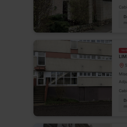
Cabi
D
m
Ven
LI
5
Mise
Adj
Cabi
D
m