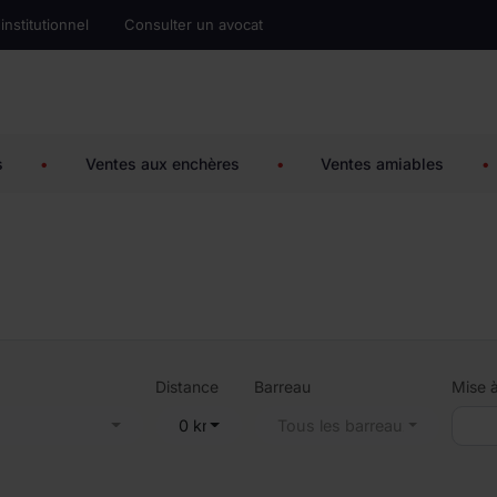
 institutionnel
Consulter un avocat
s
•
Ventes aux enchères
•
Ventes amiables
•
Distance
Barreau
Mise à
s
0 km
Tous les barreaux