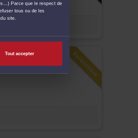
més…) Parce que le respect de
refuser tous ou de les
du site.
Surenchère
Tout accepter
MENT DE PARKING