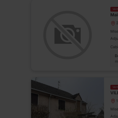
Ven
Mai
2
Mise
Adj
Cabi
D
m
Ven
VIL
1
Mise
Adj