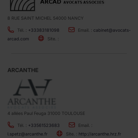
8 RUE SAINT MICHEL 54000 NANCY
Tél. :
+33383181098
Email. :
cabinet@avocats-
arcad.com
Site. :
ARCANTHE
4 allées Paul Feuga 31000 TOULOUSE
Tél. :
+33561523683
Email. :
l.spetz@arcanthe.fr
Site. :
http://arcanthe.hrz.fr