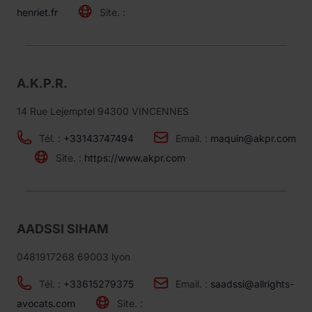
henriet.fr
Site. :
A.K.P.R.
14 Rue Lejemptel 94300 VINCENNES
Tél. :
+33143747494
Email. :
maquin@akpr.com
Site. :
https://www.akpr.com
AADSSI SIHAM
0481917268 69003 lyon
Tél. :
+33615279375
Email. :
saadssi@allrights-
avocats.com
Site. :