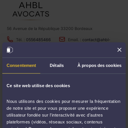
56 Avenue de la République 33200 Bordeaux
Tél. :
0556485466
Email. :
contact@ahbl-
avocats.fr
Site. :
https://ahbl-avocats.fr/
Consentement
Détails
À propos des cookies
ALBISER QUENTIN
Ce site web utilise des cookies
14 Rue Raymond Poincaré 55400 Étain
Tél. :
+33781034792
Email. :
contact@albiser-
Nous utilisons des cookies pour mesurer la fréquentation
avocat.com
Site. :
de notre site et pour vous proposer une expérience
utilisateur fondée sur l’interactivité avec d’autres
plateformes (vidéos, réseaux sociaux, contenus