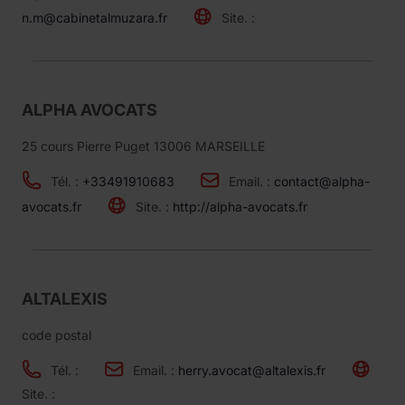
n.m@cabinetalmuzara.fr
Site. :
ALPHA AVOCATS
25 cours Pierre Puget 13006 MARSEILLE
Tél. :
+33491910683
Email. :
contact@alpha-
avocats.fr
Site. :
http://alpha-avocats.fr
ALTALEXIS
code postal
Tél. :
Email. :
herry.avocat@altalexis.fr
Site. :