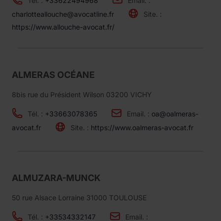
Tél. :
+33622494968
Email. :
charlotteallouche@avocatline.fr
Site. :
https://www.allouche-avocat.fr/
ALMERAS OCÉANE
8bis rue du Président Wilson 03200 VICHY
Tél. :
+33663078365
Email. :
oa@oalmeras-
avocat.fr
Site. :
https://www.oalmeras-avocat.fr
ALMUZARA-MUNCK
50 rue Alsace Lorraine 31000 TOULOUSE
Tél. :
+33534332147
Email. :