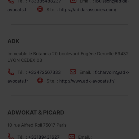
Tél. :
+33385488237
Email. :
lbuisson@adida-
avocats.fr
Site. :
https://adida-associes.com/
ADK
Immeuble le Britannia 20 boulevard Eugène Deruelle 69432
LYON CEDEX 03
Tél. :
+33472567333
Email. :
f.charvolin@adk-
avocats.fr
Site. :
http://www.adk-avocats.fr/
ADWOKAT & PICARD
10 rue Alfred Roll 75017 Paris
Tél. :
+33189431627
Email. :