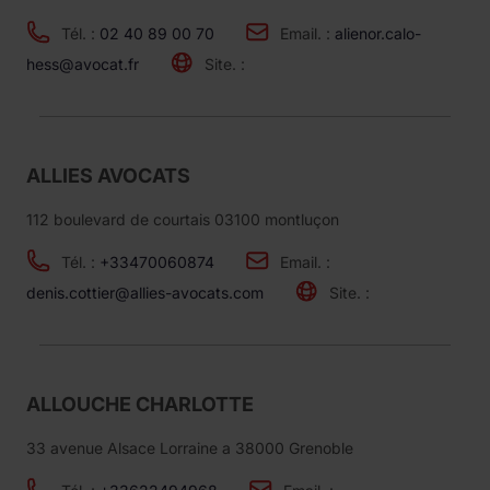
Tél. :
02 40 89 00 70
Email. :
alienor.calo-
hess@avocat.fr
Site. :
ALLIES AVOCATS
112 boulevard de courtais 03100 montluçon
Tél. :
+33470060874
Email. :
denis.cottier@allies-avocats.com
Site. :
ALLOUCHE CHARLOTTE
33 avenue Alsace Lorraine a 38000 Grenoble