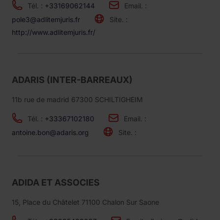
Tél. :
+33169062144
Email. :
pole3@adlitemjuris.fr
Site. :
http://www.adlitemjuris.fr/
ADARIS (INTER-BARREAUX)
11b rue de madrid 67300 SCHILTIGHEIM
Tél. :
+33367102180
Email. :
antoine.bon@adaris.org
Site. :
ADIDA ET ASSOCIES
15, Place du Châtelet 71100 Chalon Sur Saone