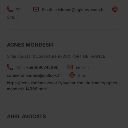
Tél. :
Email. :
delorme@agis-avocats.fr
Site. :
AGNES MONDESIR
5 rue Toussaint Louverture 97200 FORT DE FRANCE
Tél. :
+596696742396
Email. :
cabinet.mondesir@outlook.fr
Site. :
https://consultation.avocat.fr/avocat-fort-de-france/agnes-
mondesir-14906.html
AHBL AVOCATS