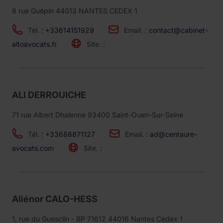
8 rue Guépin 44013 NANTES CEDEX 1
Tél. :
+33614151929
Email. :
contact@cabinet-
altoavocats.fr
Site. :
ALI DERROUICHE
71 rue Albert Dhalenne 93400 Saint-Ouen-Sur-Seine
Tél. :
+33688871127
Email. :
ad@centaure-
avocats.com
Site. :
Aliénor CALO-HESS
1, rue du Guesclin - BP 71612 44016 Nantes Cedex 1