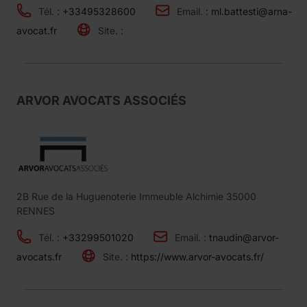
Tél. :
+33495328600
Email. :
ml.battesti@arna-
avocat.fr
Site. :
ARVOR AVOCATS ASSOCIÉS
2B Rue de la Huguenoterie Immeuble Alchimie 35000
RENNES
Tél. :
+33299501020
Email. :
tnaudin@arvor-
avocats.fr
Site. :
https://www.arvor-avocats.fr/