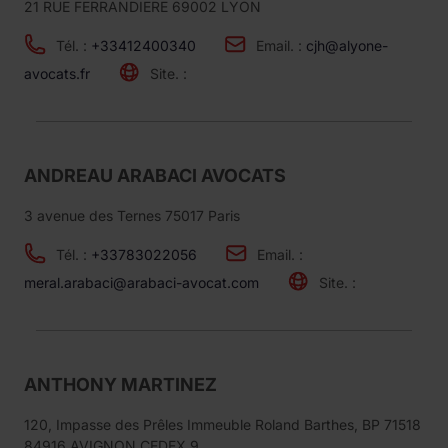
21 RUE FERRANDIERE 69002 LYON
Tél. :
+33412400340
Email. :
cjh@alyone-
avocats.fr
Site. :
ANDREAU ARABACI AVOCATS
3 avenue des Ternes 75017 Paris
Tél. :
+33783022056
Email. :
meral.arabaci@arabaci-avocat.com
Site. :
ANTHONY MARTINEZ
120, Impasse des Prêles Immeuble Roland Barthes, BP 71518
84916 AVIGNON CEDEX 9