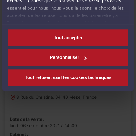
animés…) Parce que le respect de votre vie privée est
essentiel pour nous, nous vous laissons le choix de les
accepter, de les refuser tous ou de les paramétrer, à
l’exception des cookies techniques strictement
nécessaires au fonctionnement du site.
Tout accepter
Vente aux enchères
Maison
Personnaliser
UNE MAISON D'HABITATION AVEC GARAGE
Tout refuser, sauf les cookies techniques
Mise à prix :
69 000,00 €
9 Rue du Christina, 34140 Mèze, France
Date de la vente :
lundi 06 septembre 2021 à 14h00
Cabinet :