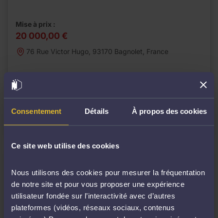
Mise à prix :
20 000,00 €
76 Rue Victor Hugo, 93170 Bagnolet, France
Date de la vente :
mardi 02 juin 2026 à 14h00
Consentement
Détails
À propos des cookies
Cabinet :
AUDINEAU GUITTON
Ce site web utilise des cookies
Nous utilisons des cookies pour mesurer la fréquentation
de notre site et pour vous proposer une expérience
utilisateur fondée sur l’interactivité avec d’autres
plateformes (vidéos, réseaux sociaux, contenus