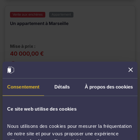
Vente aux enchères
Appartement
Un appartement à Marseille
Mise à prix :
40 000,00 €
67 Cr Julien, 13006 Marseille, France
Date de la vente :
Consentement
Détails
À propos des cookies
mercredi 16 septembre 2026 à 09h30
Cabinet :
Pascal DELCROIX
Ce site web utilise des cookies
Nous utilisons des cookies pour mesurer la fréquentation
de notre site et pour vous proposer une expérience