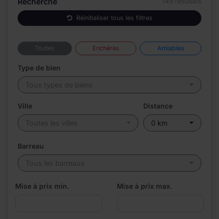
Recherche
149 résultats
Réinitialiser tous les filtres
Toutes
Enchères
Amiables
Type de bien
Tous types de biens
Ville
Distance
Toutes les villes
0 km
Barreau
Tous les barreaux
Mise à prix min.
Mise à prix max.