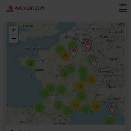
MENU
+
−
3
9
29
5
2
5
5
2
3
10
10
3
2
7
2
13
6
15
4
5
3
2