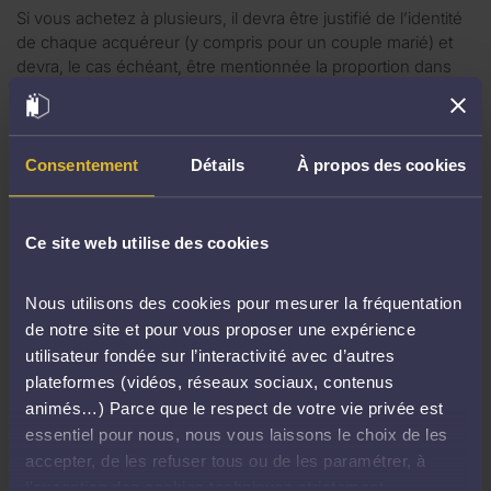
Si vous achetez à plusieurs, il devra être justifié de l’identité
de chaque acquéreur (y compris pour un couple marié) et
devra, le cas échéant, être mentionnée la proportion dans
laquelle chacun se porte acquéreur.
Si vous achetez pour le compte d’une société, il faudra en
fournir un extrait Kbis de moins de trois mois.
Consentement
Détails
À propos des cookies
Le justificatif de votre solvabilité
Ce site web utilise des cookies
Pour que votre avocat puisse enchérir en votre nom, vous
devez lui remettre avant l’audience un chèque de banque
Nous utilisons des cookies pour mesurer la fréquentation
représentant 10% de la mise à prix, avec un minimum de 3
de notre site et pour vous proposer une expérience
000 euros ou une caution bancaire irrévocable.
utilisateur fondée sur l’interactivité avec d’autres
plateformes (vidéos, réseaux sociaux, contenus
Il est fortement recommandé aux amateurs de s’enquérir
animés…) Parce que le respect de votre vie privée est
auprès de l’avocat de l’ordre auquel le chèque doit être
essentiel pour nous, nous vous laissons le choix de les
établi.
accepter, de les refuser tous ou de les paramétrer, à
l’exception des cookies techniques strictement