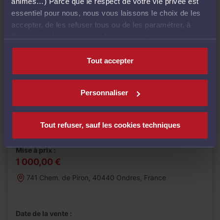
animés…) Parce que le respect de votre vie privée est
essentiel pour nous, nous vous laissons le choix de les
accepter, de les refuser tous ou de les paramétrer, à
l’exception des cookies techniques strictement
nécessaires au fonctionnement du site.
Tout accepter
Personnaliser
Vente aux enchères
Maison
MAISON EN ETAT DE RUINE + BATIMENT ABANDONNE
EN COURS DE CONSTRUCTION à ONDRES
Tout refuser, sauf les cookies techniques
Mise à prix :
1 000,00 €
741 Chem. de Piron, 40440 Ondres, France
Date de la vente :