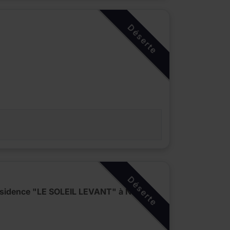
Déserte
Déserte
ésidence "LE SOLEIL LEVANT" à NIMES