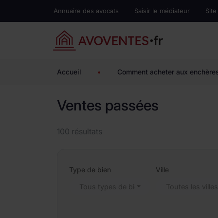
Annuaire des avocats
Saisir le médiateur
Site
Accueil
•
Comment acheter aux enchère
Ventes passées
100 résultats
Type de bien
Ville
Tous types de biens
Toutes les ville