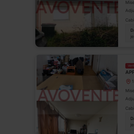
Mise
Adj
Cabi
D
j
Ven
APP
Mise
Adj
Cabi
D
j