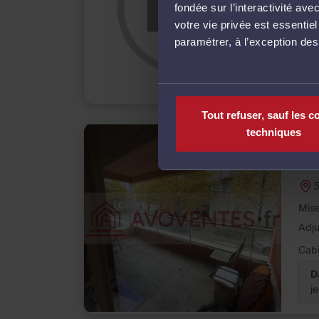
fondée sur l’interactivité a
Adj
votre vie privée est essentie
Cabi
paramétrer, à l’exception de
D
j
Tout refuser, sauf les c
techniques
Ven
AP
5
Mise
Adj
Cabi
D
j