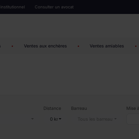
 institutionnel
Consulter un avocat
s
•
Ventes aux enchères
•
Ventes amiables
•
Distance
Barreau
Mise à
s
0 km
Tous les barreaux