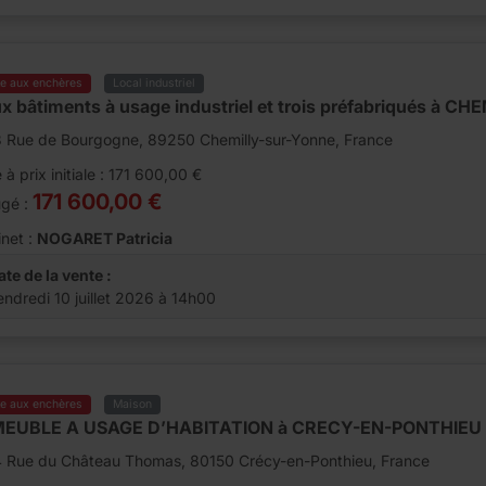
te aux enchères
Local industriel
x bâtiments à usage industriel et trois préfabriqués à 
3 Rue de Bourgogne, 89250 Chemilly-sur-Yonne, France
 à prix initiale : 171 600,00 €
171 600,00 €
ugé :
net :
NOGARET Patricia
ate de la vente :
endredi 10 juillet 2026 à 14h00
te aux enchères
Maison
EUBLE A USAGE D’HABITATION à CRECY-EN-PONTHIEU
4 Rue du Château Thomas, 80150 Crécy-en-Ponthieu, France