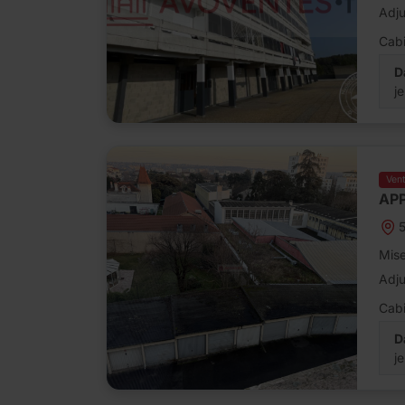
Adj
Cabi
D
j
Ven
AP
5
Mise
Adj
Cabi
D
j