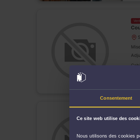
Ven
Cou
Mise
Adj
Cabi
D
j
Consentement
Ven
Ce site web utilise des cook
AP
6
Nous utilisons des cookies po
Mise