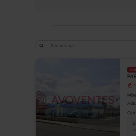
Ven
PAR
1
Mise
Adj
Cabi
D
l