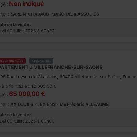
Non indiqué
ugé :
net :
SARLIN-CHABAUD-MARCHAL & ASSOCIES
ate de la vente :
eudi 09 juillet 2026 à 09h30
te aux enchères
Appartement
PARTEMENT à VILLEFRANCHE-SUR-SAONE
05 Rue Loyson de Chastelus, 69400 Villefranche-sur-Saône, France
 à prix initiale : 42 000,00 €
65 000,00 €
ugé :
net :
AXIOJURIS - LEXIENS - Me Frédéric ALLEAUME
ate de la vente :
eudi 09 juillet 2026 à 09h00