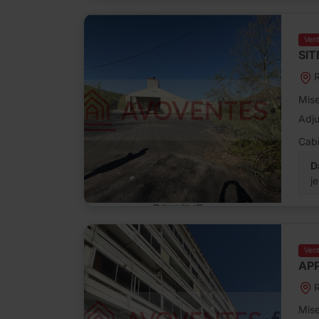
Ven
SIT
R
Mise
Adj
Cabi
D
j
Ven
APP
Mise