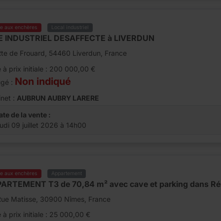
te aux enchères
Local industriel
E INDUSTRIEL DESAFFECTE à LIVERDUN
te de Frouard, 54460 Liverdun, France
 à prix initiale : 200 000,00 €
Non indiqué
ugé :
net :
AUBRUN AUBRY LARERE
ate de la vente :
eudi 09 juillet 2026 à 14h00
te aux enchères
Appartement
ARTEMENT T3 de 70,84 m² avec cave et parking dans R
Rue Matisse, 30900 Nîmes, France
 à prix initiale : 25 000,00 €