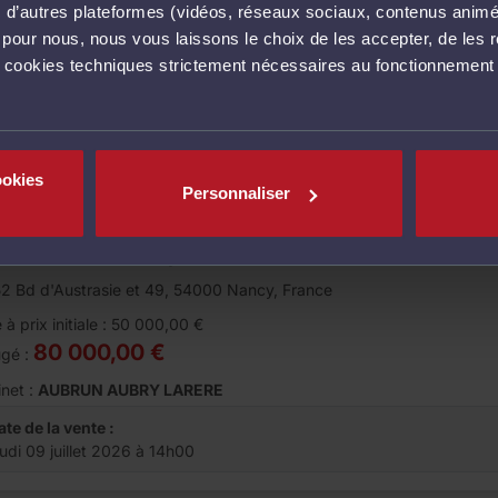
vec d’autres plateformes (vidéos, réseaux sociaux, contenus ani
Non indiqué
ugé :
l pour nous, nous vous laissons le choix de les accepter, de les 
net :
CABINET MURIEL ANDRÉ
s cookies techniques strictement nécessaires au fonctionnement 
ate de la vente :
eudi 09 juillet 2026 à 14h00
ookies
Personnaliser
te aux enchères
Appartement
PARTEMENT à Nancy
2 Bd d'Austrasie et 49, 54000 Nancy, France
 à prix initiale : 50 000,00 €
80 000,00 €
ugé :
net :
AUBRUN AUBRY LARERE
ate de la vente :
eudi 09 juillet 2026 à 14h00