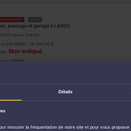
te aux enchères
Autres
rs, passage et garage à LAXOU
54520 Laxou, France
 à prix initiale : 28 000,00 €
Non indiqué
ugé :
net :
CAHEN
ate de la vente :
eudi 09 juillet 2026 à 14h00
Détails
te aux enchères
Appartement
ies
PARTEMENT à PARIS
8 Rue de Belleville, 75020 Paris, France
ur mesurer la fréquentation de notre site et pour vous proposer 
 à prix initiale : 13 725,00 €