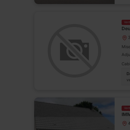
Ven
Deu
Mise
Adj
Cabi
D
v
Ven
IMM