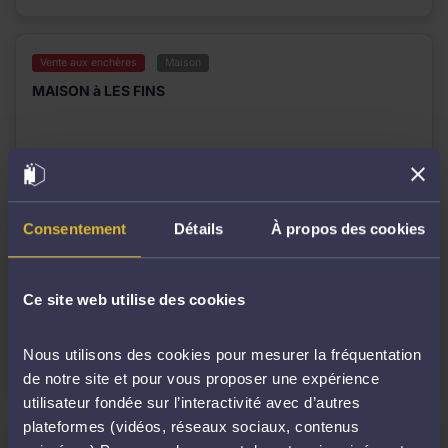
Vente aux enchères
Maison
MAISON à LES FINS
Mise à prix :
190 000,00 €
8 Rue des Tilleuls, 25500 Les Fins, France
Consentement
Détails
À propos des cookies
Date de la vente :
Ce site web utilise des cookies
vendredi 02 octobre 2026 à 10h00
Cabinet :
Nous utilisons des cookies pour mesurer la fréquentation
TERRYN - AITALI -GROS-CARPI-LE DENMAT
de notre site et pour vous proposer une expérience
utilisateur fondée sur l’interactivité avec d’autres
plateformes (vidéos, réseaux sociaux, contenus