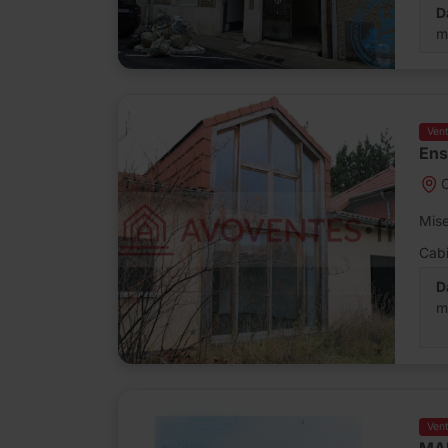
D
m
Ven
Ens
Mise
Cabi
D
m
Ven