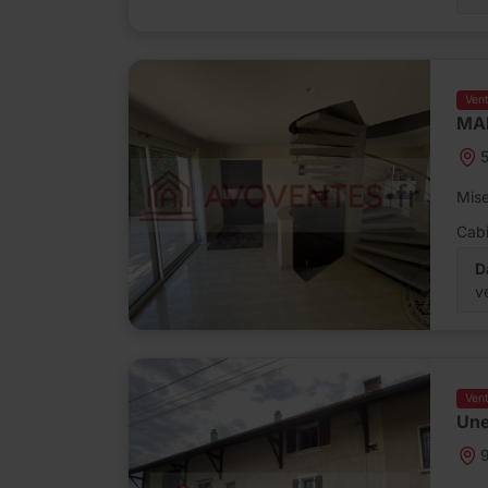
Ven
MA
Mise
Cabi
D
v
Ven
Une