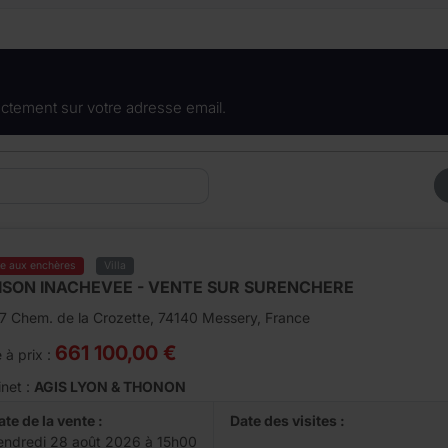
ctement sur votre adresse email.
te aux enchères
Villa
ISON INACHEVEE - VENTE SUR SURENCHERE
7 Chem. de la Crozette, 74140 Messery, France
661 100,00 €
 à prix :
net :
AGIS LYON & THONON
ate de la vente :
Date des visites :
endredi 28 août 2026 à 15h00