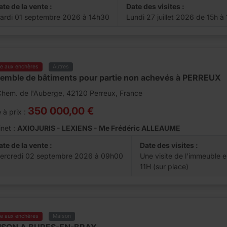
ate de la vente :
Date des visites :
ardi 01 septembre 2026 à 14h30
Lundi 27 juillet 2026 de 15h à
te aux enchères
Autres
emble de bâtiments pour partie non achevés à PERREUX
Chem. de l'Auberge, 42120 Perreux, France
350 000,00 €
 à prix :
net :
AXIOJURIS - LEXIENS - Me Frédéric ALLEAUME
ate de la vente :
Date des visites :
ercredi 02 septembre 2026 à 09h00
Une visite de l’immeuble 
11H (sur place)
te aux enchères
Maison