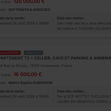
120 000,00 €
 à prix :
net :
SCP PIANTA & ASSOCIES
ate de la vente :
Date des visites :
endredi 28 août 2026 à 15h00
Une visite des lieux sera effect
de Justice à THONON LES BAINS
te aux enchères
Appartement
ARTEMENT T2 + CELLIER, CAVE ET PARKING A ANNEM
46 Rue du Brouaz, 74100 Annemasse, France
16 000,00 €
 à prix :
net :
Maître Sophie DUBOSSON
ate de la vente :
Date des visites :
endredi 28 août 2026 à 15h00
Par la SCP MOTTET DUCLOS & TI
JULIEN-EN-GENEVOIS (74160), le 