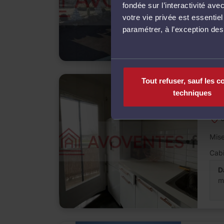
fondée sur l’interactivité a
Cabi
votre vie privée est essentie
paramétrer, à l’exception de
D
m
Tout refuser, sauf les c
techniques
Ven
AP
Mise
Cabi
D
m