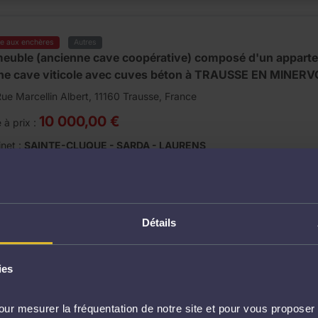
te aux enchères
Autres
euble (ancienne cave coopérative) composé d'un apparte
ne cave viticole avec cuves béton à TRAUSSE EN MINERV
ue Marcellin Albert, 11160 Trausse, France
10 000,00 €
 à prix :
net :
SAINTE-CLUQUE - SARDA - LAURENS
ate de la vente :
Date des visites :
ardi 01 septembre 2026 à 09h30
Jeudi 20 août 2026 à 14 heur
Détails
te aux enchères
Maison
VILLON À HAUTEFONTAINE
ies
5 Rue de la Carrière Suzon, 60350 Hautefontaine, France
ur mesurer la fréquentation de notre site et pour vous proposer 
120 000,00 €
 à prix :