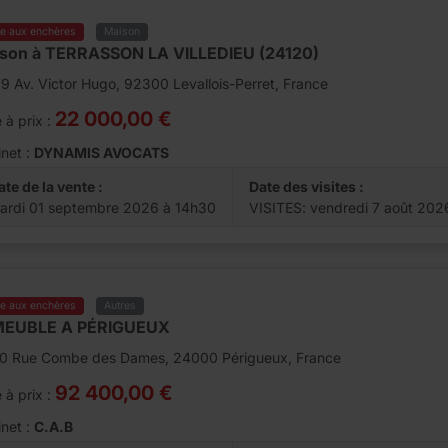
te aux enchères
Maison
son à TERRASSON LA VILLEDIEU (24120)
9 Av. Victor Hugo, 92300 Levallois-Perret, France
22 000,00 €
 à prix :
net :
DYNAMIS AVOCATS
ate de la vente :
Date des visites :
ardi 01 septembre 2026 à 14h30
VISITES: vendredi 7 août 20
te aux enchères
Autres
MEUBLE A PÉRIGUEUX
10 Rue Combe des Dames, 24000 Périgueux, France
92 400,00 €
 à prix :
net :
C.A.B