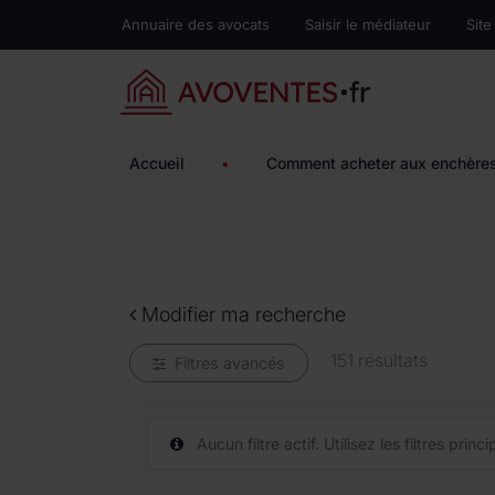
Annuaire des avocats
Saisir le médiateur
Site
Accueil
•
Comment acheter aux enchère
Modifier ma recherche
151 résultats
Filtres avancés
Aucun filtre actif. Utilisez les filtres pri