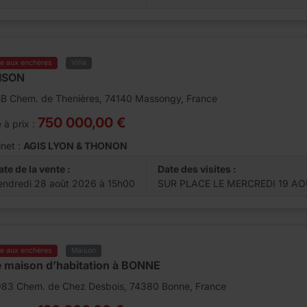
te aux enchères
Villa
ISON
5B Chem. de Thenières, 74140 Massongy, France
750 000,00 €
 à prix :
net :
AGIS LYON & THONON
ate de la vente :
Date des visites :
endredi 28 août 2026 à 15h00
SUR PLACE LE MERCREDI 19 AOU
te aux enchères
Maison
 maison d’habitation à BONNE
983 Chem. de Chez Desbois, 74380 Bonne, France