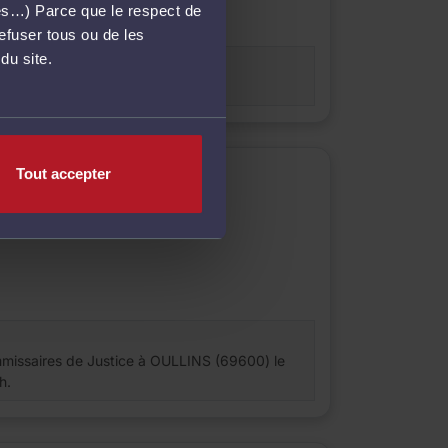
més…) Parce que le respect de
refuser tous ou de les
du site.
10H00 A 11H00
Tout accepter
missaires de Justice à OULLINS (69600) le
h.