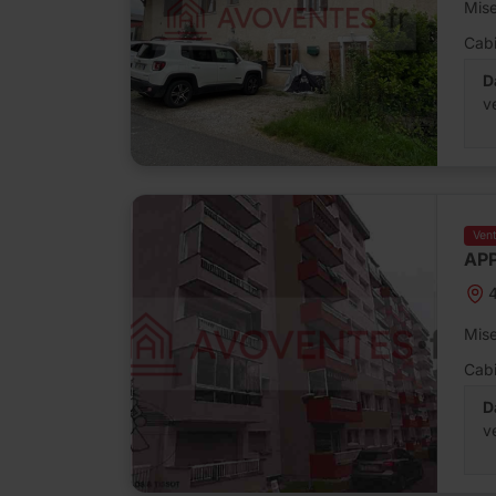
Mise
Cabi
D
v
Ven
APP
Mise
Cabi
D
v