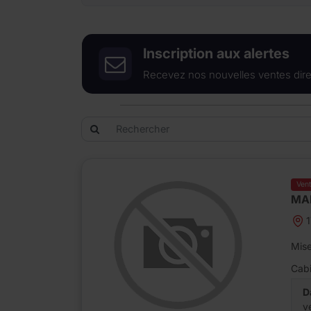
Inscription aux alertes
Recevez nos nouvelles ventes dire
Ven
MA
1
Mise
Cabi
D
v