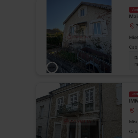
Ven
Mai
7
Mise
Cabi
D
m
Ven
IM
Mise
Cabi