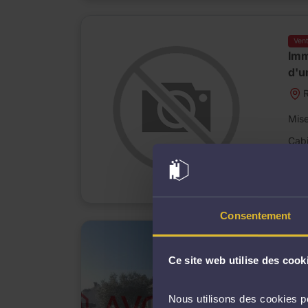
Ven
Imm
d'u
R
Mise
Cabi
D
m
Consentement
Ven
PA
Ce site web utilise des cook
3
Nous utilisons des cookies po
Mise