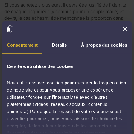
Si vous achetez à plusieurs, il devra être justifié de l’identité
de chaque acquéreur (y compris pour un couple marié) et
devra, le cas échéant, être mentionnée la proportion dans
laquelle chacun se porte acquéreur.
Si vous achetez pour le compte d’une société, il faudra en
fournir un extrait Kbis de moins de trois mois.
Consentement
Détails
À propos des cookies
Le justificatif de votre solvabilité
Ce site web utilise des cookies
Pour que votre avocat puisse enchérir en votre nom, vous
devez lui remettre avant l’audience un chèque de banque
Nous utilisons des cookies pour mesurer la fréquentation
représentant 10% de la mise à prix, avec un minimum de 3
de notre site et pour vous proposer une expérience
000 euros ou une caution bancaire irrévocable.
utilisateur fondée sur l’interactivité avec d’autres
plateformes (vidéos, réseaux sociaux, contenus
Il est fortement recommandé aux amateurs de s’enquérir
animés…) Parce que le respect de votre vie privée est
auprès de l’avocat de l’ordre auquel le chèque doit être
essentiel pour nous, nous vous laissons le choix de les
établi.
accepter, de les refuser tous ou de les paramétrer, à
l’exception des cookies techniques strictement