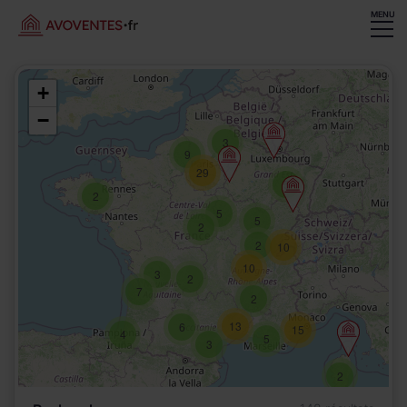
MENU
+
−
3
9
29
5
2
5
5
2
2
10
10
3
2
7
2
13
6
15
4
5
3
2