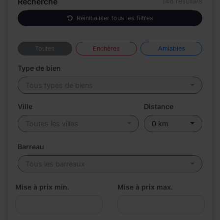
Recherche
148 résultats
Réinitialiser tous les filtres
Toutes
Enchères
Amiables
Type de bien
Tous types de biens
Ville
Distance
Toutes les villes
0 km
Barreau
Tous les barreaux
Mise à prix min.
Mise à prix max.