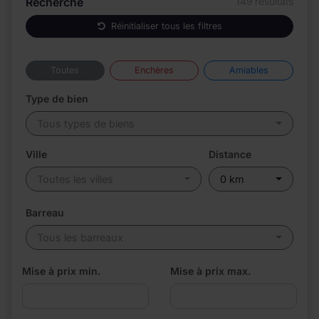
Recherche
149 résultats
Réinitialiser tous les filtres
Toutes
Enchères
Amiables
Type de bien
Tous types de biens
Ville
Distance
Toutes les villes
0 km
Barreau
Tous les barreaux
Mise à prix min.
Mise à prix max.