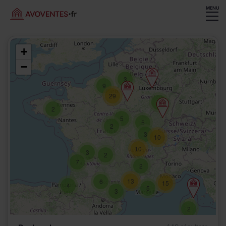
MENU
+
−
3
9
29
5
2
5
5
2
3
10
10
3
2
7
2
13
6
15
4
5
3
2