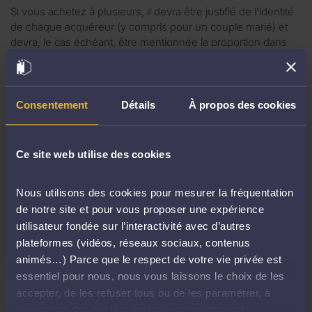
Si vous achetez à plusieurs, il devra être justifié de l’identité
de chaque acquéreur (y compris pour un couple marié) et
devra, le cas échéant, être mentionnée la proportion dans
laquelle chacun se porte acquéreur.
Si vous achetez pour le compte d’une société, il faudra en
fournir un extrait Kbis de moins de trois mois.
Consentement
Détails
À propos des cookies
Le justificatif de votre solvabilité
Ce site web utilise des cookies
Pour que votre avocat puisse enchérir en votre nom, vous
devez lui remettre avant l’audience un chèque de banque
Nous utilisons des cookies pour mesurer la fréquentation
représentant 10% de la mise à prix, avec un minimum de 3
de notre site et pour vous proposer une expérience
000 euros ou une caution bancaire irrévocable.
utilisateur fondée sur l’interactivité avec d’autres
plateformes (vidéos, réseaux sociaux, contenus
Il est fortement recommandé aux amateurs de s’enquérir
animés…) Parce que le respect de votre vie privée est
auprès de l’avocat de l’ordre auquel le chèque doit être
essentiel pour nous, nous vous laissons le choix de les
établi.
accepter, de les refuser tous ou de les paramétrer, à
l’exception des cookies techniques strictement