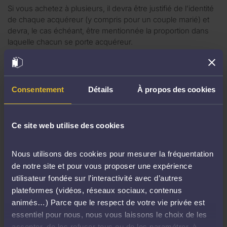
Si vous achetez à plusieurs, il devra être justifié de l’identité
de chaque acquéreur (y compris pour un couple marié) et
devra, le cas échéant, être mentionnée la proportion dans
laquelle chacun se porte acquéreur.
Si vous achetez pour le compte d’une société, il faudra en
fournir un extrait Kbis de moins de trois mois.
Consentement
Détails
À propos des cookies
Le justificatif de votre solvabilité
Ce site web utilise des cookies
Pour que votre avocat puisse enchérir en votre nom, vous
devez lui remettre avant l’audience un chèque de banque
représentant 10% de la mise à prix, avec un minimum de 3
Nous utilisons des cookies pour mesurer la fréquentation
000 euros ou une caution bancaire irrévocable.
de notre site et pour vous proposer une expérience
utilisateur fondée sur l’interactivité avec d’autres
Il est fortement recommandé aux amateurs de s’enquérir
plateformes (vidéos, réseaux sociaux, contenus
auprès de l’avocat de l’ordre auquel le chèque doit être
animés…) Parce que le respect de votre vie privée est
établi.
essentiel pour nous, nous vous laissons le choix de les
accepter, de les refuser tous ou de les paramétrer, à