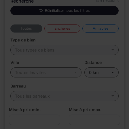
Recherche
149 résultats
Réinitialiser tous les filtres
Toutes
Enchères
Amiables
Type de bien
Tous types de biens
Ville
Distance
Toutes les villes
0 km
Barreau
Tous les barreaux
Mise à prix min.
Mise à prix max.